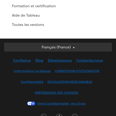
Formation et certification
Aide de Tableau
Toutes les versions
Français (France)
Français (France)
Deutsch
Confiance
Blog
Développeurs
Contactez-nous
English (UK)
English (US)
Informations Juridiques
CONDITIONS D'UTILISATION
Español
Confidentialité
DIVULGATION RESPONSABLE
Français (Canada)
Italiano
PRÉFÉRENCES DES COOKIES
日本語
Votre Confidentialité, Vos Choix
한국어
Nederlands
LinkedIn
Facebook
Twitter