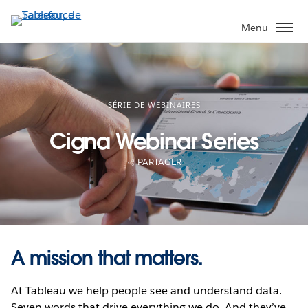
Aller
au
Menu
contenu
principal
SÉRIE DE WEBINAIRES
Cigna Webinar Series
PARTAGER
A mission that matters.
At Tableau we help people see and understand data.
Seven words that drive everything we do. And they’ve