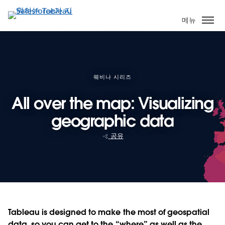
주
요
메뉴
콘
텐
츠
로
건
웨비나 시리즈
너
All over the map: Visualizing
뛰
기
geographic data
공유
Tableau is designed to make the most of geospatial
data, so you can get to the “where” as well as the