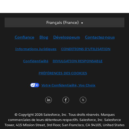
Français (France)
Français (France)
Deutsch
Confiance
Blog
Développeurs
Contactez-nous
English (UK)
English (US)
Informations Juridiques
CONDITIONS D'UTILISATION
Español
Confidentialité
DIVULGATION RESPONSABLE
Français (Canada)
Italiano
PRÉFÉRENCES DES COOKIES
日本語
Votre Confidentialité, Vos Choix
한국어
Nederlands
LinkedIn
Facebook
Twitter
Português
Svenska
© Copyright 2026 Salesforce, Inc. Tous droits réservés. Marques
ไทย
commerciales de leurs détenteurs respectifs. Salesforce, Inc. Salesforce
Tower, 415 Mission Street, 3rd Floor, San Francisco, CA 94105, United States
简体中文