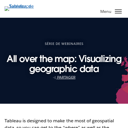
Aller
au
Menu
contenu
principal
SÉRIE DE WEBINAIRES
All over the map: Visualizing
geographic data
PARTAGER
Tableau is designed to make the most of geospatial
data, so you can get to the “where” as well as the