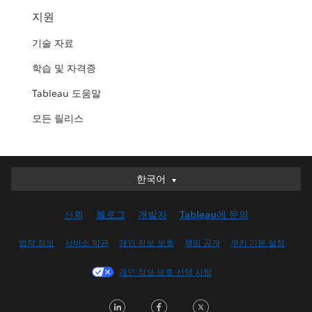
지원
기술 자료
학습 및 자격증
Tableau 도움말
모든 릴리스
한국어
한국어
Deutsch
신뢰
블로그
개발자
Tableau에 문의
English (UK)
English (US)
법적 정보
서비스 약관
개인 정보 보호
책임 공개
쿠키 기본 설정
Español
개인 정보 보호 선택 사항
Français (Canada)
Français (France)
LinkedIn
Facebook
Twitter