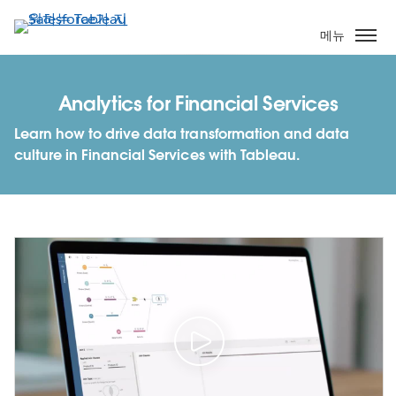
주
요
메뉴
콘
텐
츠
Analytics for Financial Services
로
Learn how to drive data transformation and data
건
culture in Financial Services with Tableau.
너
뛰
기