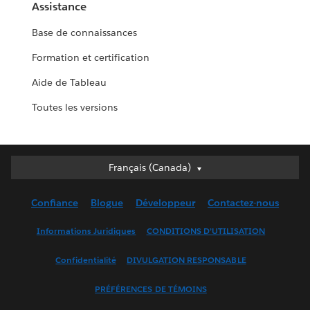
Assistance
Base de connaissances
Formation et certification
Aide de Tableau
Toutes les versions
Français (Canada)
Français (Canada)
Deutsch
Confiance
Blogue
Développeur
Contactez-nous
English (UK)
English (US)
Informations Juridiques
CONDITIONS D’UTILISATION
Español
Confidentialité
DIVULGATION RESPONSABLE
Français (France)
Italiano
PRÉFÉRENCES DE TÉMOINS
日本語