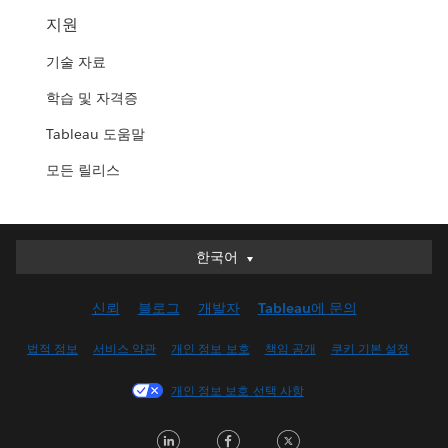
지원
기술 자료
학습 및 자격증
Tableau 도움말
모든 릴리스
한국어
한국어
Deutsch
신뢰
블로그
개발자
Tableau에 문의
English (UK)
English (US)
법적 정보
서비스 약관
개인 정보 보호
책임 공개
쿠키 기본 설정
Español
개인 정보 보호 선택 사항
Français (Canada)
Français (France)
LinkedIn
Facebook
Twitter