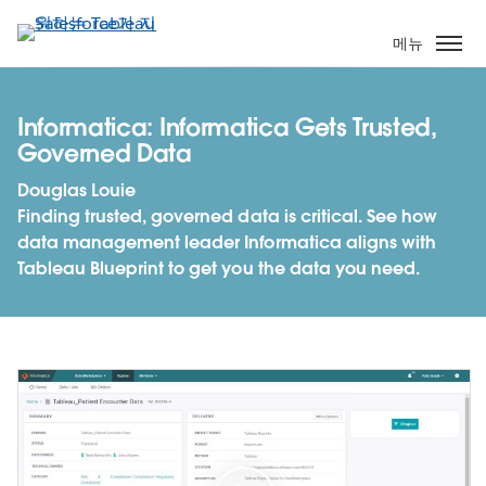
주
요
메뉴
콘
텐
츠
Informatica: Informatica Gets Trusted,
로
Governed Data
건
Douglas Louie
너
Finding trusted, governed data is critical. See how
뛰
data management leader Informatica aligns with
기
Tableau Blueprint to get you the data you need.