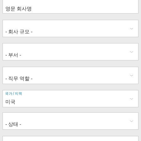
주
국가/지역
소