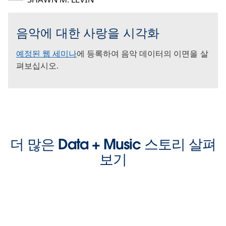
음악에 대한 사랑을 시각화
예정된 웹 세미나
에 등록하여 음악 데이터의 이면을 살
펴보십시오.
The Video Cloud video was not found.
This
더 많은 Data + Music 스토리 살펴
is
Error Code:
VIDEO_CLOUD_ERR_VIDEO_NOT_FOUND
a
보기
Tableau란?
Session ID:
2026-08-09:a4164f51268d985adcfdbcbb
Player Element ID:
modal
vjs_video_3
window.
Tableau 작동 방식 보기
OK