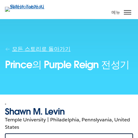
주
요
메뉴
콘
텐
츠
로
건
모든 스토리로 돌아가기
너
Prince의 Purple Reign 전성기
뛰
기
Shawn M. Levin
Temple University | Philadelphia, Pennslyvania, United
States