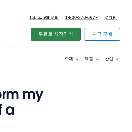
Tableau에 문의
1-800-270-6977
로그인
무료로 시작하기
지금 구매
주제
역할
산업
Toggle
Toggle
Toggle
sub-
sub-
sub-
navigation
navigation
navigati
for
for
for
주
역
산
제
할
업
form my
f a