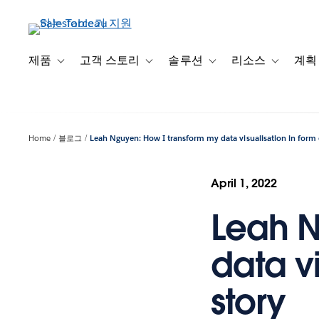
주
요
콘
텐
제품
고객 스토리
솔루션
리소스
계획
Toggle sub-navigation for 제품
Toggle sub-navigation for 고객 스토리
Toggle sub-navigation f
Toggle su
츠
로
건
너
Home
블로그
Leah Nguyen: How I transform my data visualisation in form o
뛰
기
April 1, 2022
Leah N
data vi
story​