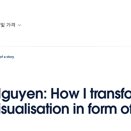
 및 가격
or 솔루션
b-navigation for 리소스
Toggle sub-navigation for 계획 및 가격
f a story​
guyen: How I trans
sualisation in form o