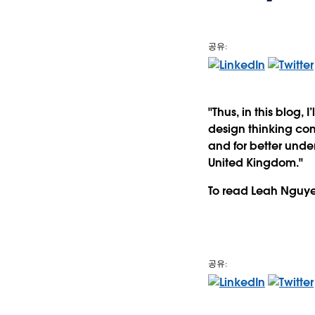
공유:
"Thus, in this blog,
design thinking co
and for better unde
United Kingdom."
To read Leah Nguyen
공유: