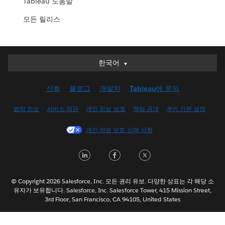
Tableau 도움말
모든 릴리스
한국어
한국어
Deutsch
신뢰
블로그
개발자
Tableau에 문의
English (UK)
English (US)
법적 정보
서비스 약관
개인 정보 보호
책임 공개
쿠키 기본 설정
Español
개인 정보 보호 선택 사항
Français (Canada)
Français (France)
LinkedIn
Facebook
Twitter
Italiano
日本語
© Copyright 2026 Salesforce, Inc. 모든 권리 유보. 다양한 상표는 각 해당 소
Nederlands
유자가 보유합니다. Salesforce, Inc. Salesforce Tower, 415 Mission Street,
3rd Floor, San Francisco, CA 94105, United States
Português
Svenska