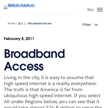
주
요
메뉴
콘
텐
Home
블로그
Broadband Access
Filter
츠
로
건
February 8, 2011
너
Broadband
뛰
기
Access
Living in the city, it is easy to assume that
high speed internet is a reality everywhere.
The truth is that America is far from
ubiquitous high speed internet. If you select
All under Regions below, you can see that it
would take almost $24 B dollars to serve the