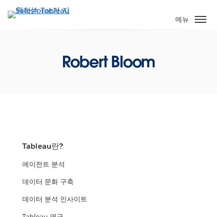
주
요
메뉴
콘
텐
츠
Robert Bloom
로
건
너
뛰
기
Tableau란?
에이전트 분석
데이터 문화 구축
데이터 분석 인사이트
Tableau 연구