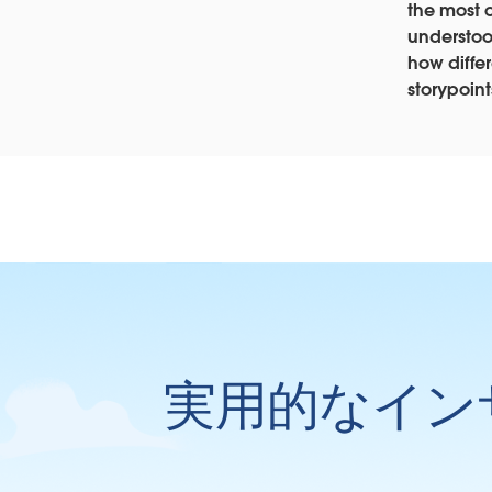
the most 
understoo
how differ
storypoint
実用的なイン