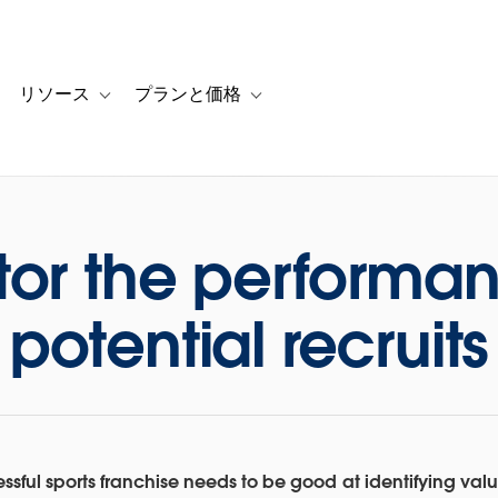
リソース
プランと価格
 for カスタマーストーリー
oggle sub-navigation for ソリューション
Toggle sub-navigation for リソース
Toggle sub-navigation for プランと
tor the performan
potential recruits
ssful sports franchise needs to be good at identifying va