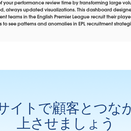
of your performance review time by transforming large volu
d, always updated visualizations. This dashboard designe
ent teams in the English Premier League recruit their playe
s to see patterns and anomalies in EPL recruitment strateg
サイトで顧客とつな
上させましょう