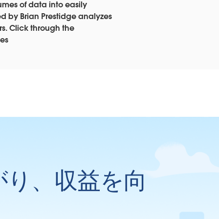
mes of data into easily
d by Brian Prestidge analyzes
rs. Click through the
ies
がり、収益を向