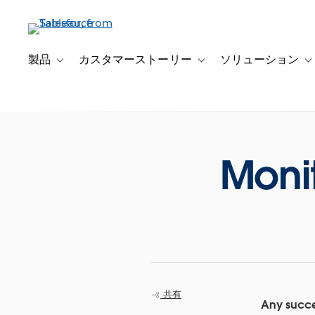
メ
イ
ン
コ
製品
カスタマーストーリー
ソリューション
Toggle sub-navigation for 製品
Toggle sub-navigation
T
ン
テ
ン
ツ
に
Moni
移
動
共有
Any succe