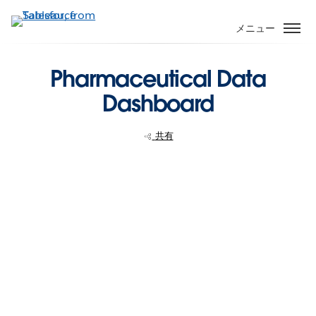
メ
イ
メニュー
ン
コ
Pharmaceutical Data
ン
テ
Dashboard
ン
ツ
共有
に
移
動