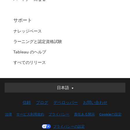
サポート
ナレッジベース
ラーニングと認定資格試験
Tableau のヘルプ
すべてのリリース
日本語
日本語
Deutsch
信頼
ブログ
デベロッパー
お問い合わせ
English (UK)
English (US)
法律
サービス利用規約
プライバシー
責任ある開示
Cookieの設定
Español
プライバシーの設定
Français (Canada)