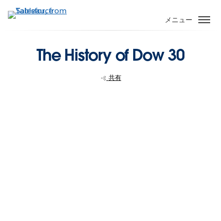
メ
イ
メニュー
ン
コ
The History of Dow 30
ン
テ
ン
共有
ツ
に
移
動