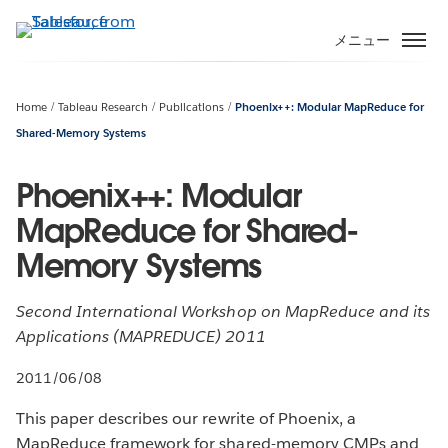
メ
イ
メニュー
ン
コ
ン
Home
Tableau Research
Publications
Phoenix++: Modular MapReduce for
テ
Shared-Memory Systems
ン
ツ
Phoenix++: Modular
に
MapReduce for Shared-
移
動
Memory Systems
Second International Workshop on MapReduce and its
Applications (MAPREDUCE) 2011
2011/06/08
This paper describes our rewrite of Phoenix, a
MapReduce framework for shared-memory CMPs and