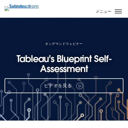
メ
イ
メニュー
ン
コ
ン
テ
ン
オンデマンドウェビナー
ツ
Tableau's Blueprint Self-
に
移
Assessment
動
ビデオを見る