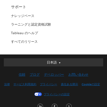
サポート
ナレッジベース
ラーニングと認定資格試験
Tableau のヘルプ
すべてのリリース
日本語
日本語
Deutsch
信頼
ブログ
デベロッパー
お問い合わせ
English (UK)
English (US)
法律
サービス利用規約
プライバシー
責任ある開示
Cookieの設定
Español
プライバシーの設定
Français (Canada)
Français (France)
LinkedIn
Facebook
Twitter