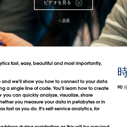
ビデオを見る
共有
ics fast, easy, beautiful and most importantly,
時
ive and we'll show you how to connect to your data
90 
ng a single line of code. You'll learn how to create
you can quickly analyze, visualize, share
Whether you measure your data in petabytes or in
as fast as you do. It's self-service analytics, for
address during registration as this will be required