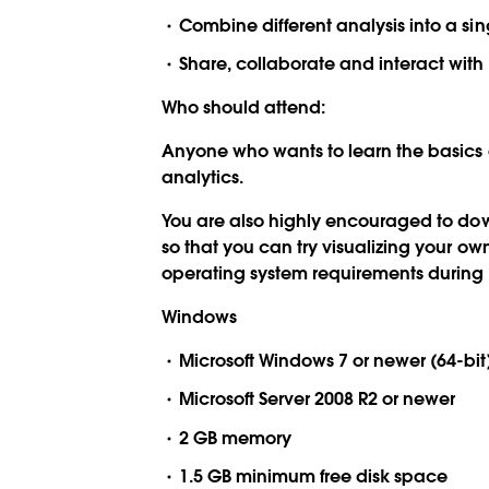
Combine different analysis into a s
Share, collaborate and interact with
Who should attend:
Anyone who wants to learn the basics o
analytics.
You are also highly encouraged to do
so that you can try visualizing your own
operating system requirements during i
Windows
Microsoft Windows 7 or newer (64-bit
Microsoft Server 2008 R2 or newer
2 GB memory
1.5 GB minimum free disk space