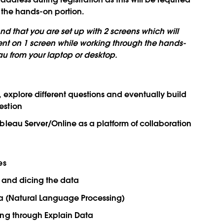
g the hands-on portion.
 that you are set up with 2 screens which will
tent on 1 screen while working through the hands-
au from your laptop or desktop.
 explore different questions and eventually build
estion
bleau Server/Online as a platform of collaboration
es
g and dicing the data
ta (Natural Language Processing)
ing through Explain Data