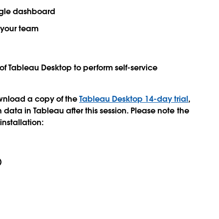
ingle dashboard
 your team
f Tableau Desktop to perform self-service
wnload a copy of the
Tableau Desktop 14-day trial
,
 data in Tableau after this session. Please note the
nstallation:
)