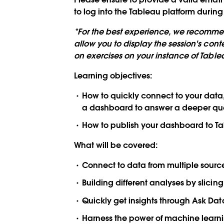
to log into the Tableau platform durin
*For the best experience, we recommend
allow you to display the session's con
on exercises on your instance of Table
Learning objectives:
How to quickly connect to your data,
a dashboard to answer a deeper qu
How to publish your dashboard to Ta
What will be covered:
Connect to data from multiple sourc
Building different analyses by slicin
Quickly get insights through Ask Da
Harness the power of machine learn