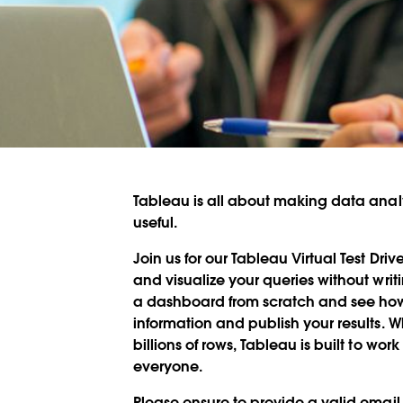
Tableau is all about making data analyt
useful.
Join us for our Tableau Virtual Test Dr
and visualize your queries without writi
a dashboard from scratch and see how 
information and publish your results. 
billions of rows, Tableau is built to work 
everyone.
Please ensure to provide a valid email 