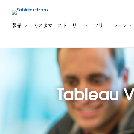
メ
イ
ン
コ
製品
カスタマーストーリー
ソリューション
Toggle sub-navigation for 製品
Toggle sub-navigation
T
ン
テ
ン
ツ
に
移
動
Tableau Vi