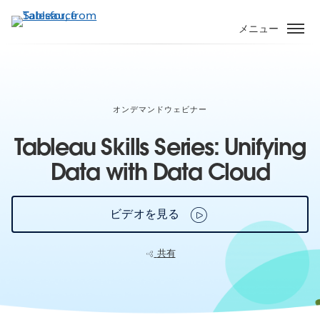
メ
イ
メニュー
ン
コ
ン
テ
ン
オンデマンドウェビナー
ツ
Tableau Skills Series: Unifying
に
移
Data with Data Cloud
動
ビデオを見る
共有