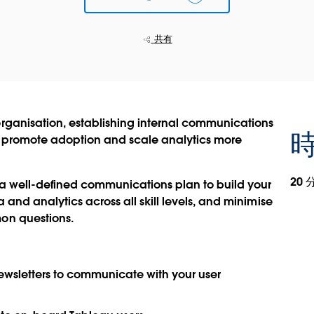
共有
rganisation, establishing internal communications
時
o promote adoption and scale analytics more
20 
d a well-defined communications plan to build your
 and analytics across all skill levels, and minimise
on questions.
ewsletters to communicate with your user