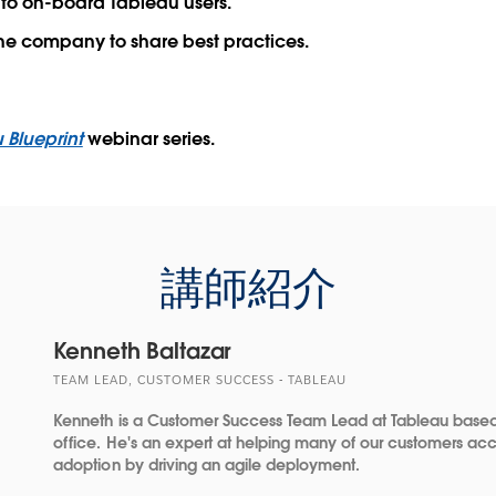
s to on-board Tableau users.
the company to share best practices.
 Blueprint
webinar series.
講師紹介
Kenneth Baltazar
TEAM LEAD, CUSTOMER SUCCESS - TABLEAU
Kenneth is a Customer Success Team Lead at Tableau based
office. He's an expert at helping many of our customers acce
adoption by driving an agile deployment.