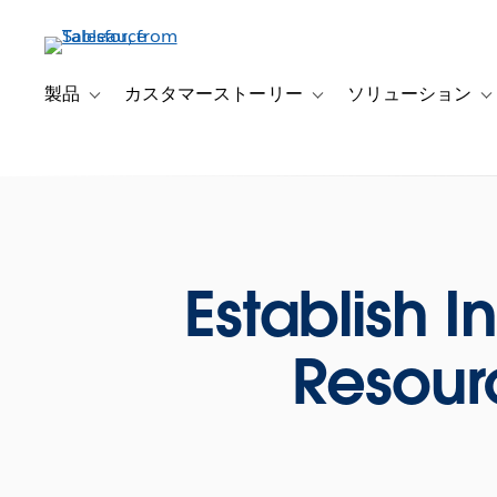
メ
イ
ン
コ
製品
カスタマーストーリー
ソリューション
Toggle sub-navigation for 製品
Toggle sub-navigation
T
ン
テ
ン
ツ
に
移
動
Establish 
Resour