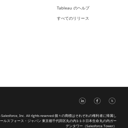
Tableau のヘルプ
すべてのリリース
LinkedIn
Face
Tw
026 Salesforce, Inc. All rights reserved.個々の商標はそれぞれの権利者に帰属し
ールスフォース・ジャパン 東京都千代田区丸の内1-1-3 日本生命丸の内ガー
デンタワー（Salesforce Tower）