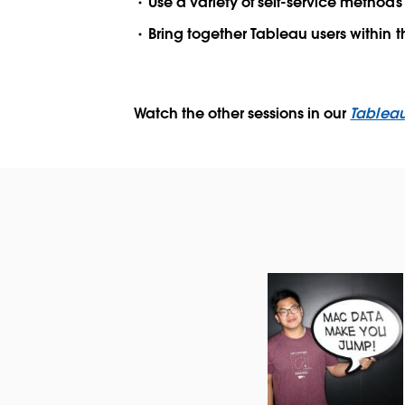
Use a variety of self-service method
Bring together Tableau users within 
Watch the other sessions in our
Tableau