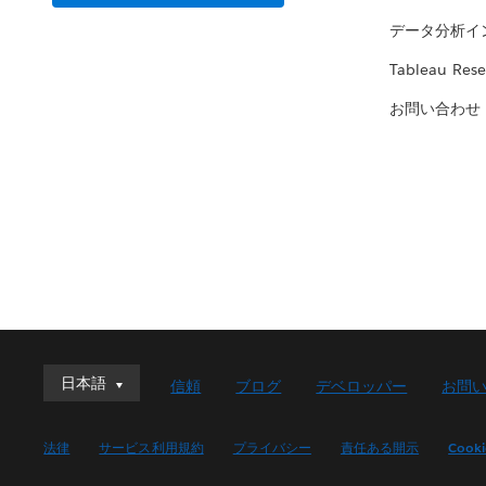
データ分析イ
Tableau Rese
お問い合わせ
日本語
日本語
信頼
ブログ
デベロッパー
お問
Deutsch
English (UK)
法律
サービス利用規約
プライバシー
責任ある開示
Cook
English (US)