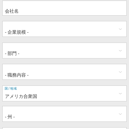
住
国/地域
所