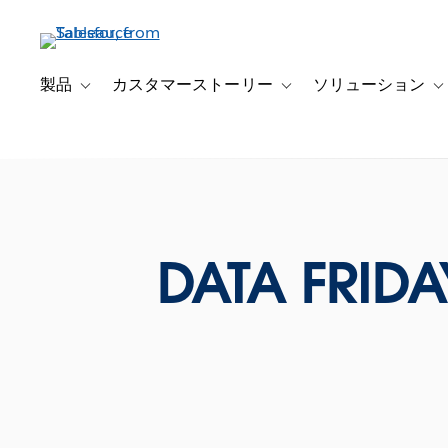
メ
イ
ン
コ
製品
カスタマーストーリー
ソリューション
Toggle sub-navigation for 製品
Toggle sub-navigation
T
ン
テ
ン
ツ
に
移
動
DATA FR