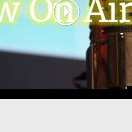
Play
Video
ク