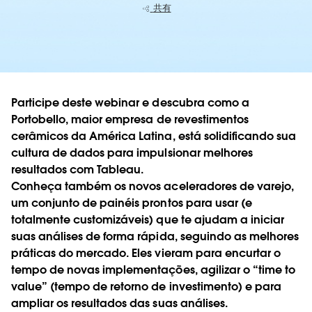
共有
Participe deste webinar e descubra como a
Portobello
, maior empresa de revestimentos
cerâmicos da América Latina, está solidificando sua
cultura de dados para impulsionar melhores
resultados com Tableau.
Conheça também os novos
aceleradores de varejo
,
um conjunto de painéis prontos para usar (e
totalmente customizáveis) que te ajudam a iniciar
suas análises de forma rápida, seguindo as melhores
práticas do mercado. Eles vieram para encurtar o
tempo de novas implementações, agilizar o “time to
value” (tempo de retorno de investimento) e para
ampliar os resultados das suas análises.