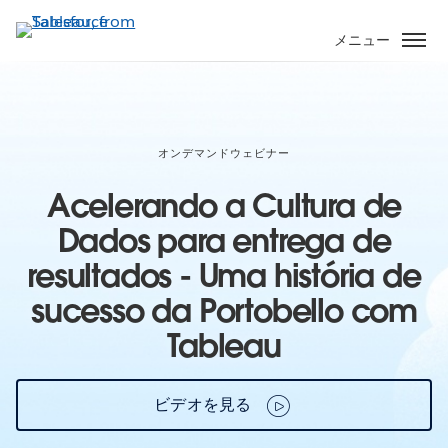
メ
イ
メニュー
ン
コ
ン
テ
ン
オンデマンドウェビナー
ツ
Acelerando a Cultura de
に
移
Dados para entrega de
動
resultados - Uma história de
sucesso da Portobello com
Tableau
ビデオを見る