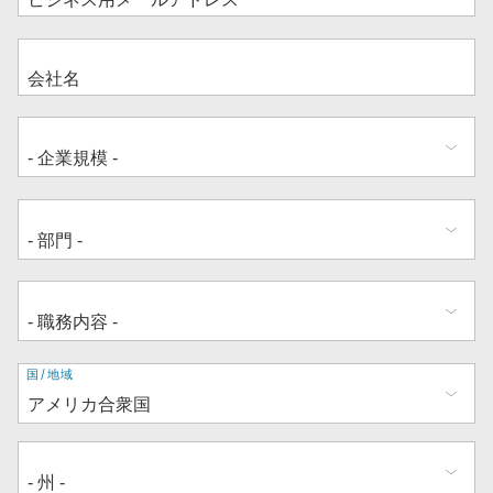
住
国/地域
所