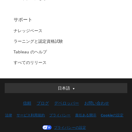
サポート
ナレッジベース
ラーニングと認定資格試験
Tableau のヘルプ
すべてのリリース
日本語
日本語
Deutsch
信頼
ブログ
デベロッパー
お問い合わせ
English (UK)
English (US)
法律
サービス利用規約
プライバシー
責任ある開示
Cookieの設定
Español
プライバシーの設定
Français (Canada)