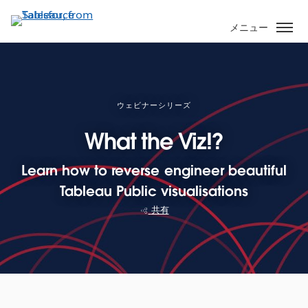
メ
イ
メニュー
ン
コ
ン
テ
ン
ウェビナーシリーズ
ツ
What the Viz!?
に
移
Learn how to reverse engineer beautiful
動
Tableau Public visualisations
共有