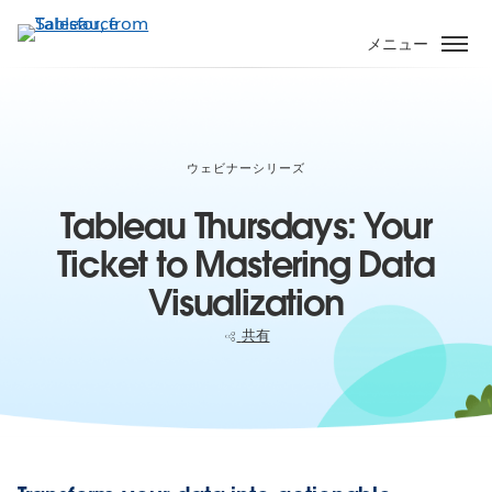
メ
イ
メニュー
ン
コ
ン
テ
ン
ウェビナーシリーズ
ツ
Tableau Thursdays: Your
に
移
Ticket to Mastering Data
動
Visualization
共有