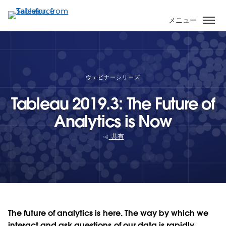
メ
イ
メニュー
ン
コ
ン
テ
ン
ウェビナーシリーズ
ツ
Tableau 2019.3: The Future of
に
移
Analytics is Now
動
共有
The future of analytics is here. The way by which we
interact and ask questions of our data is rapidly