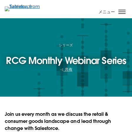
メ
イ
メニュー
ン
コ
ン
テ
ン
シリーズ
ツ
RCG Monthly Webinar Series
に
移
共有
動
Join us every month as we discuss the retail &
consumer goods landscape and lead through
change with Salesforce.