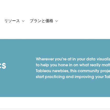
リソース
プランと価格
 for カスタマーストーリー
oggle sub-navigation for ソリューション
Toggle sub-navigation for リソース
Toggle sub-navigation for プランと
Wherever you're at in your data visualiz
cs
to help you hone in on what really mat
Tableau newbies, this community project
start practicing and improving your Tab