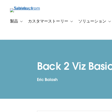
メ
イ
ン
コ
製品
カスタマーストーリー
ソリューション
Toggle sub-navigation for 製品
Toggle sub-navigation
T
ン
テ
ン
ツ
に
移
Back 2 Viz Basi
動
Eric Balash