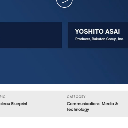
PIC
CATEGORY
bleau Blueprint
Communications, Media &
Technology