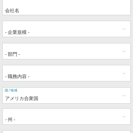
住
国/地域
所