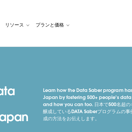
リソース
プランと価格
 for カスタマーストーリー
oggle sub-navigation for ソリューション
Toggle sub-navigation for リソース
Toggle sub-navigation for プランと
ata
Learn how the Data Saber program has
Japan by fostering 500+ people's data
and how you can too. 日本で
醸成しているDATA Saberプログラム
Japan
成の方法をお伝えします。