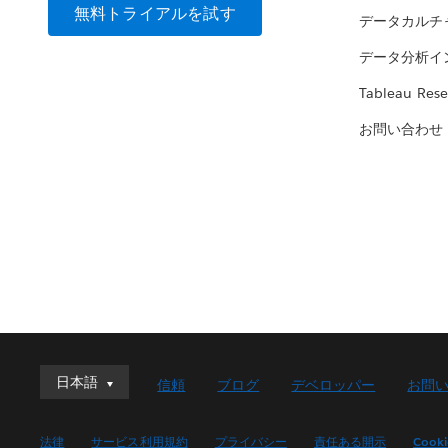
無料トライアルを試す
データカルチ
データ分析イ
Tableau Rese
お問い合わせ
日本語
日本語
信頼
ブログ
デベロッパー
お問
Deutsch
English (UK)
法律
サービス利用規約
プライバシー
責任ある開示
Cook