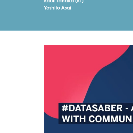
Kaori Tanaka (KT)
Yoshito Asai