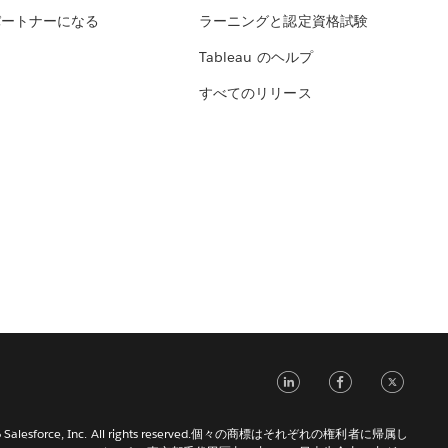
パートナーになる
ラーニングと認定資格試験
Tableau のヘルプ
すべてのリリース
LinkedIn
Face
Tw
026 Salesforce, Inc. All rights reserved.個々の商標はそれぞれの権利者に帰属し