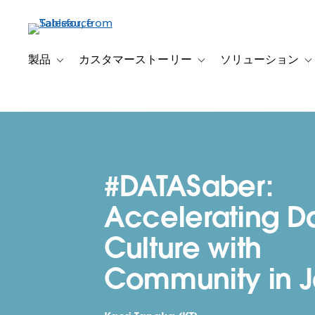
メ
イ
ン
コ
製品
カスタマーストーリー
ソリューション
Toggle sub-navigation for 製品
Toggle sub-navigation
T
ン
テ
ン
ツ
に
移
#DATASaber:
動
Accelerating D
Culture with
Community in 