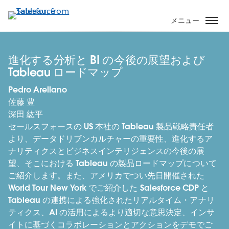
メ
イ
メニュー
ン
コ
ン
進化する分析と BI の今後の展望および
テ
Tableau ロードマップ
ン
Pedro Arellano
ツ
佐藤 豊
に
深田 紘平
移
セールスフォースの US 本社の Tableau 製品戦略責任者
動
より、データドリブンカルチャーの重要性、進化するア
ナリティクスとビジネスインテリジェンスの今後の展
望、そこにおける Tableau の製品ロードマップについて
ご紹介します。また、アメリカでつい先日開催された
World Tour New York でご紹介した Salesforce CDP と
Tableau の連携による強化されたリアルタイム・アナリ
ティクス、AI の活用によるより適切な意思決定、インサ
イトに基づくコラボレーションとアクションをデモでご