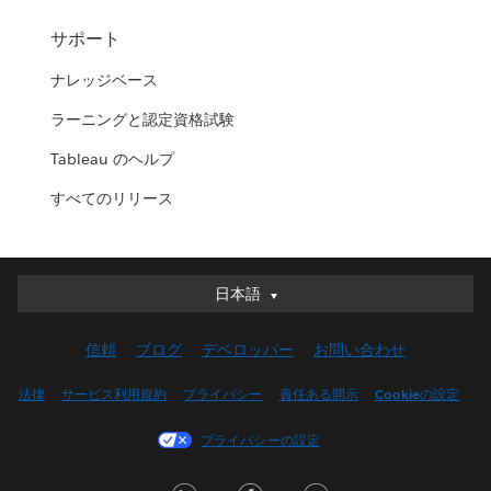
サポート
ナレッジベース
ラーニングと認定資格試験
Tableau のヘルプ
すべてのリリース
日本語
日本語
Deutsch
信頼
ブログ
デベロッパー
お問い合わせ
English (UK)
English (US)
法律
サービス利用規約
プライバシー
責任ある開示
Cookieの設定
Español
プライバシーの設定
Français (Canada)
Français (France)