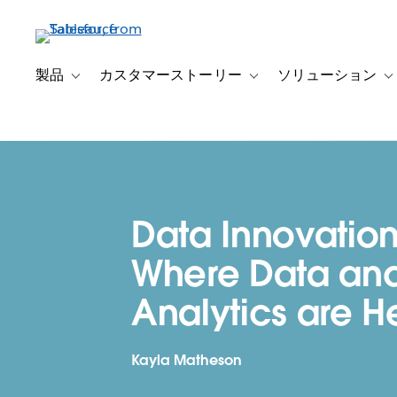
メ
イ
ン
コ
製品
カスタマーストーリー
ソリューション
Toggle sub-navigation for 製品
Toggle sub-navigation
T
ン
テ
ン
ツ
に
移
Data Innovation
動
Where Data an
Analytics are 
Kayla Matheson