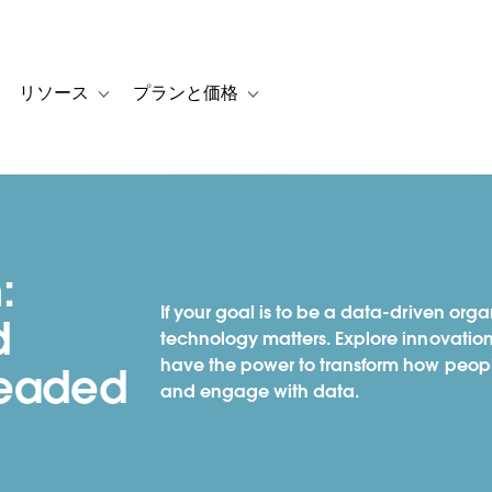
リソース
プランと価格
 for カスタマーストーリー
oggle sub-navigation for ソリューション
Toggle sub-navigation for リソース
Toggle sub-navigation for プランと
:
If your goal is to be a data-driven orga
d
technology matters. Explore innovati
have the power to transform how peop
Headed
and engage with data.