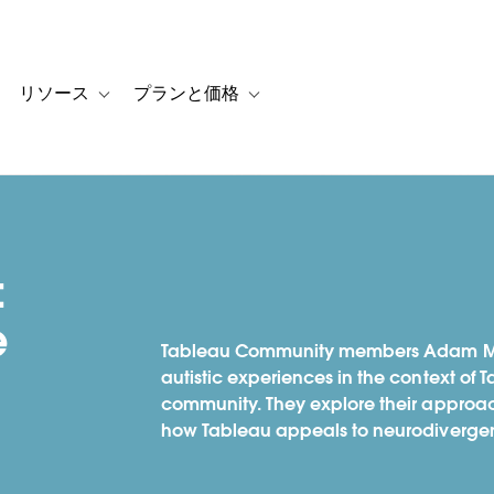
リソース
プランと価格
 for カスタマーストーリー
oggle sub-navigation for ソリューション
Toggle sub-navigation for リソース
Toggle sub-navigation for プランと
:
e
Tableau Community members Adam Mic
autistic experiences in the context of
community. They explore their appr
how Tableau appeals to neurodivergen