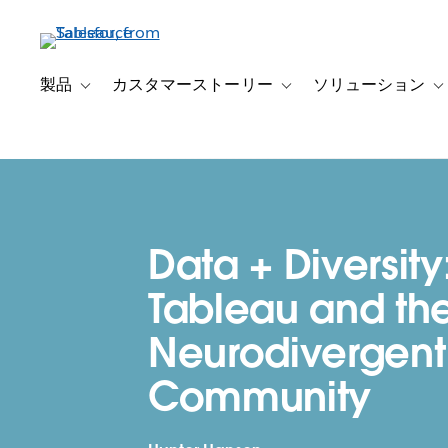
メ
イ
ン
コ
製品
カスタマーストーリー
ソリューション
Toggle sub-navigation for 製品
Toggle sub-navigation
T
ン
テ
ン
ツ
に
移
Data + Diversity
動
Tableau and th
Neurodivergent
Community