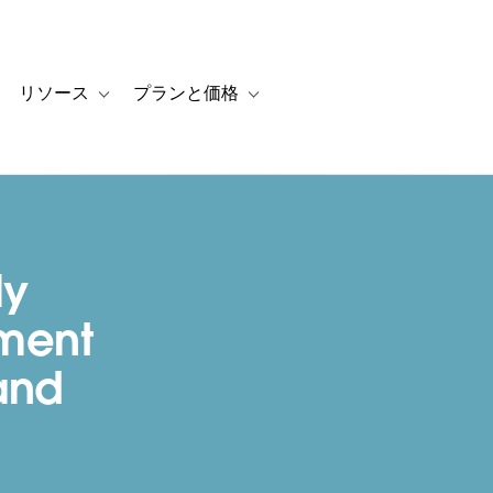
リソース
プランと価格
 for カスタマーストーリー
oggle sub-navigation for ソリューション
Toggle sub-navigation for リソース
Toggle sub-navigation for プランと
ly
ment
and