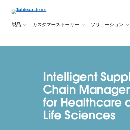
メ
イ
ン
コ
製品
カスタマーストーリー
ソリューション
Toggle sub-navigation for 製品
Toggle sub-navigation
T
ン
テ
ン
ツ
に
移
Intelligent Supp
動
Chain Manage
for Healthcare 
Life Sciences