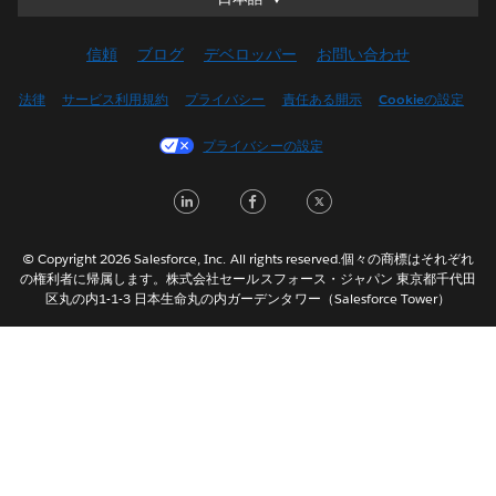
Deutsch
信頼
ブログ
デベロッパー
お問い合わせ
English (UK)
English (US)
法律
サービス利用規約
プライバシー
責任ある開示
Cookieの設定
Español
プライバシーの設定
Français (Canada)
Français (France)
LinkedIn
Facebook
Twitter
Italiano
한국어
© Copyright 2026 Salesforce, Inc. All rights reserved.個々の商標はそれぞれ
Nederlands
の権利者に帰属します。株式会社セールスフォース・ジャパン 東京都千代田
区丸の内1-1-3 日本生命丸の内ガーデンタワー（Salesforce Tower）
Português
Svenska
ไทย
简体中文
繁體中文