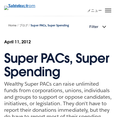
メ
イ
メニュー
ン
コ
Home
ブログ
Super PACs, Super Spending
Filter
ン
テ
ン
April 11, 2012
ツ
Super PACs, Super
に
移
動
Spending
Wealthy Super PACs can raise unlimited
funds from corporations, unions, individuals
and groups to support or oppose candidates,
initiatives, or legislation. They don't have to
report their donations immediately, but they
do have to report most of their spending