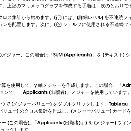
す。上記のマリメッコグラフを作成する手順は、次のとおりで
つクロス集計から始めます。[行] には、[詳細レベル] を不連続
ションを配置します。次に、[色] シェルフに使用される不連続
のメジャー、この場合は「SUM (Applicants)」を [テキスト
算を使用して、y 軸メジャーを作成します。この場合、「Admissio
ンで、「Applicants (出願者)」メジャーを使用しています
ンドウで [メジャーバリュー] をダブルクリックします。Tableau
ャーバリュー] のクロス集計を作成し、[メジャーバリュー] カード
 (この場合は「Applicants (出願者)」) を [メジャー] ウ
ドラッグします。