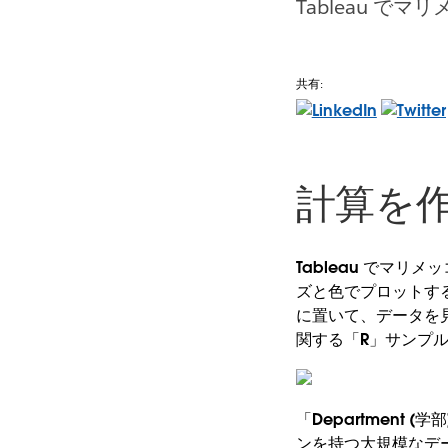
Tableau 
共有:
計算を
Tableau でマ
ズと色でプロットす
に置いて、データを
関する「R」サンプ
「Department (学
ンを持つ大規模なデ