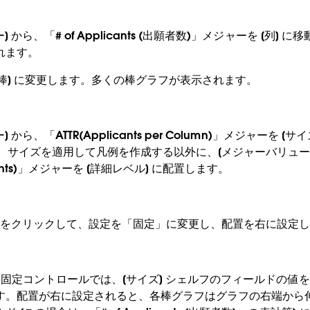
] から、「# of Applicants (出願者数)」メジャーを [列] に
れます。
 [棒] に変更します。多くの棒グラフが表示されます。
] から、「ATTR(Applicants per Column)」メジャーを 
 では、サイズを適用して凡例を作成する以外に、[メジャーバリュー
cants)」メジャーを [詳細レベル] に配置します。
シェルフをクリックして、設定を「固定」に変更し、配置を右に設定
の新しい固定コントロールでは、[サイズ] シェルフのフィールドの
す。配置が右に設定されると、各棒グラフはグラフの右端から