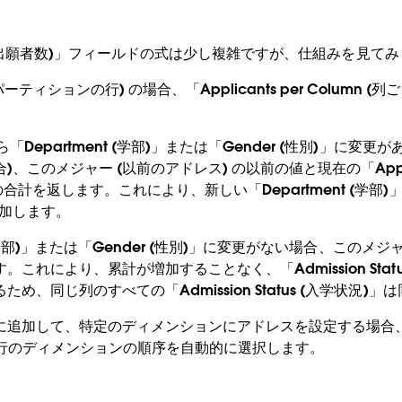
cants (出願者数)」フィールドの式は少し複雑ですが、仕組みを見て
パーティションの行) の場合、「Applicants per Column 
「Department (学部)」または「Gender (性別)」に変更
このメジャー (以前のアドレス) の以前の値と現在の「Applican
合計を返します。これにより、新しい「Department (学部)」ま
増加します。
nt (学部)」または「Gender (性別)」に変更がない場合、このメジ
これにより、累計が増加することなく、「Admission Statu
め、同じ列のすべての「Admission Status (入学状況)
追加して、特定のディメンションにアドレスを設定する場合、Tab
た行のディメンションの順序を自動的に選択します。