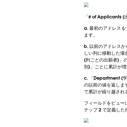
「# of Appli
a. 最初のアドレス (
ます。
b. 以前のアドレスから
しい列に移動した場合)、
(列ごとの出願者)」の
別)」ごとに累計が
c. 「Departme
の以前の値を返します。
で累計が繰り越されるた
フィールドをビューに
テップ 2 で定義し