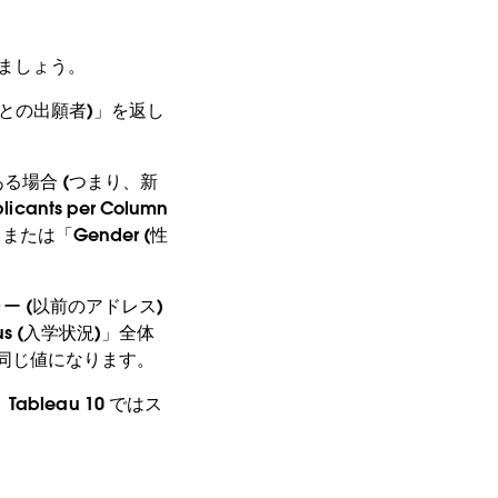
みましょう。
(列ごとの出願者)」を返し
がある場合 (つまり、新
ts per Column
たは「Gender (性
ャー (以前のアドレス)
s (入学状況)」全体
」は同じ値になります。
leau 10 ではス