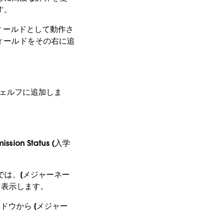
す。
フィールドとして動作さ
フィールドをその右に追
] シェルフに追加しま
n Status (入学
。
 では、[メジャーネー
を表示します。
ィンドウから [メジャー