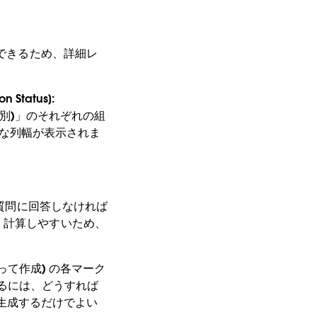
除できるため、詳細レ
Status]:
r (性別)」のそれぞれの組
必要な列幅が表示されま
の質問に回答しなければ
、計算しやすいため、
よって作成) の各マーク
得するには、どうすれば
累計を生成するだけでよい