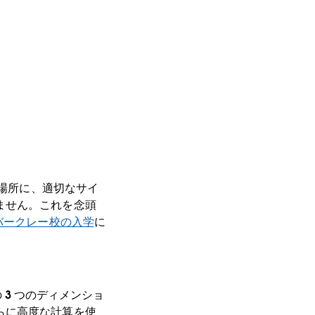
な場所に、適切なサイ
ません。これを念頭
バークレー校の入学
に
)」の 3 つのディメンショ
らに高度な計算を使