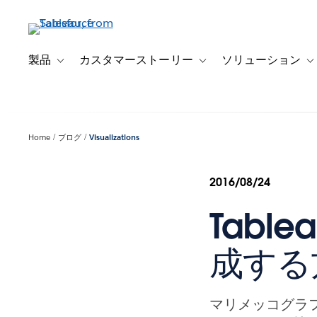
メ
イ
ン
コ
製品
カスタマーストーリー
ソリューション
Toggle sub-navigation for 製品
Toggle sub-navigation
T
ン
テ
ン
ツ
Home
ブログ
Visualizations
に
移
動
2016/08/24
Tabl
成する
マリメッコグラ