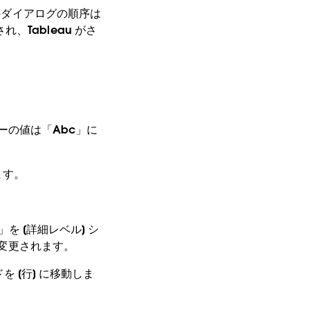
等のダイアログの順序は
Tableau がさ
ューの値は「Abc」に
ます。
況)」を [詳細レベル] シ
に変更されます。
ドを [行] に移動しま