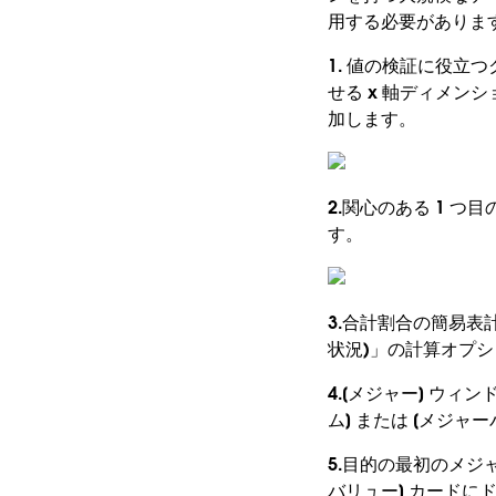
用する必要がありま
1. 値の検証に役立
せる x 軸ディメン
加します。
2.関心のある 1 つ目
す。
3.合計割合の簡易表計
状況)」の計算オプショ
4.[メジャー] ウィ
ム] または [メジ
5.目的の最初のメジャー
バリュー] カードに