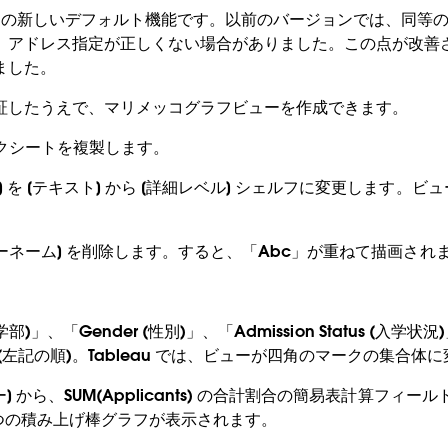
u 10 の新しいデフォルト機能です。以前のバージョンでは、同
アドレス指定が正しくない場合がありました。この点が改善され、
ました。
証したうえで、マリメッコグラフビューを作成できます。
ークシートを複製します。
ー] を [テキスト] から [詳細レベル] シェルフに変更します。ビ
[メジャーネーム] を削除します。すると、「Abc」が重ねて描画され
t (学部)」、「Gender (性別)」、「Admission Status (入学状
(左記の順)。Tableau では、ビューが四角のマークの集合体
ー] から、SUM(Applicants) の合計割合の簡易表計算フィール
 つの積み上げ棒グラフが表示されます。