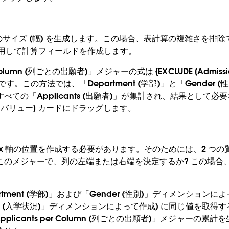
のサイズ (幅) を生成します。この場合、表計算の複雑さを排
現を使用して計算フィールドを作成します。
 Column (列ごとの出願者)」メジャーの式は {EXCLUDE [Admission 
ts])} です。この方法では、「Department (学部)」と「Gende
べての「Applicants (出願者)」が集計され、結果として
ーバリュー] カードにドラッグします。
の x 軸の位置を作成する必要があります。そのためには、2 つ
このメジャーで、列の左端または右端を決定するか? この場合
rtment (学部)」および「Gender (性別)」ディメンションに
 Status (入学状況)」ディメンションによって作成) に同じ値を取
plicants per Column (列ごとの出願者)」メジャーの