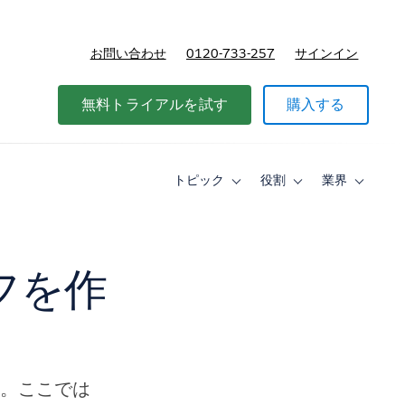
お問い合わせ
0120-733-257
サインイン
価格
無料トライアルを試す
購入する
トピック
役割
業界
Toggle
Toggle
Toggle
sub-
sub-
sub-
navigation
navigation
navigati
for
for
for
ト
役
業
ピ
割
界
ラフを作
ッ
ク
た。ここでは