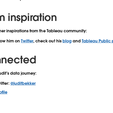
 inspiration
 her inspirations from the Tableau community:
low him on
Twitter
, check out his
blog
and
Tableau Public p
nnected
dit’s data journey:
itter:
@juditbekker
file