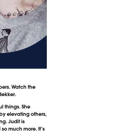
ers. Watch the
Bekker.
l things. She
y elevating others,
g. Judit is
d so much more. It’s