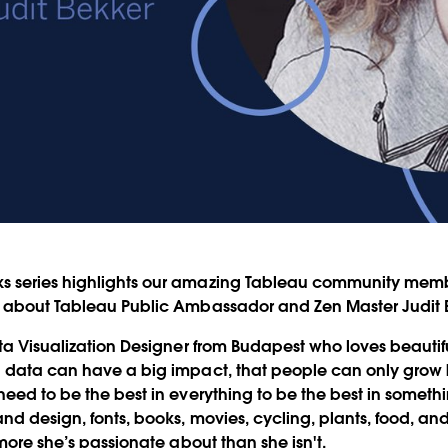
Video
 series highlights our amazing Tableau community memb
e about Tableau Public Ambassador and Zen Master Judit 
ata Visualization Designer from Budapest who loves beautifu
 data can have a big impact, that people can only grow b
eed to be the best in everything to be the best in somethin
nd design, fonts, books, movies, cycling, plants, food, an
 more she’s passionate about than she isn't.