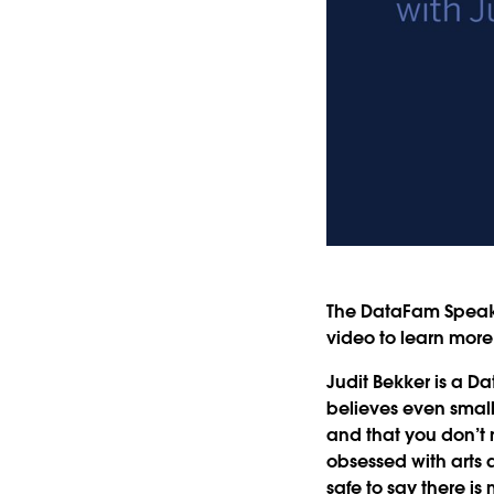
The DataFam Speaks
video to learn mor
Judit Bekker is a D
believes even small
and that you don’t n
obsessed with arts a
safe to say there is