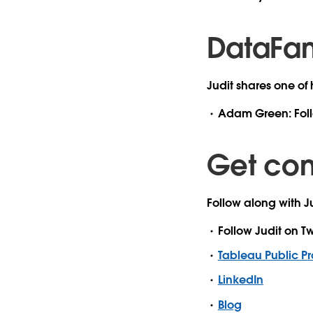
DataFam
Judit shares one of
Adam Green: Fol
Get co
Follow along with Ju
Follow Judit on Tw
Tableau Public Pro
LinkedIn
Blog