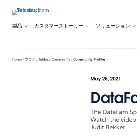
メ
イ
ン
コ
製品
カスタマーストーリー
ソリューション
Toggle sub-navigation for 製品
Toggle sub-navigation
T
ン
テ
ン
ツ
Home
ブログ
Tableau Community
Community Profiles
に
移
動
May 25, 2021
DataFa
The DataFam Spe
Watch the video
Judit Bekker.