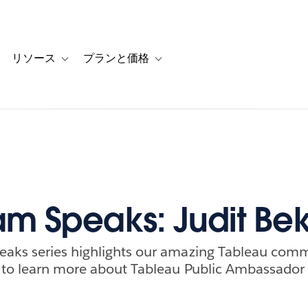
リソース
プランと価格
 for カスタマーストーリー
oggle sub-navigation for ソリューション
Toggle sub-navigation for リソース
Toggle sub-navigation for プランと
m Speaks: Judit Be
aks series highlights our amazing Tableau com
 to learn more about Tableau Public Ambassador