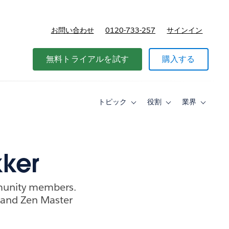
お問い合わせ
0120-733-257
サインイン
価格
無料トライアルを試す
購入する
トピック
役割
業界
Toggle
Toggle
Toggle
sub-
sub-
sub-
navigation
navigation
navigati
for
for
for
ト
役
業
ピ
割
界
kker
ッ
ク
munity members.
 and Zen Master