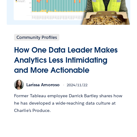
Community Profiles
How One Data Leader Makes
Analytics Less Intimidating
and More Actionable
Larissa Amoroso
2024/11/22
Former Tableau employee Darrick Bartley shares how
he has developed a wide-reaching data culture at
Charlie’s Produce.