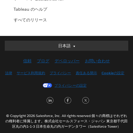
Tableau のヘルプ
すべてのリリース
日本語
日本語
Deutsch
信頼
ブログ
デベロッパー
お問い合わせ
English (UK)
English (US)
法律
サービス利用規約
プライバシー
責任ある開示
Cookieの設定
Español
プライバシーの設定
Français (Canada)
Français (France)
LinkedIn
Facebook
Twitter
Italiano
한국어
© Copyright 2026 Salesforce, Inc. All rights reserved.個々の商標はそれぞれ
Nederlands
の権利者に帰属します。株式会社セールスフォース・ジャパン 東京都千代田
区丸の内1-1-3 日本生命丸の内ガーデンタワー（Salesforce Tower）
Português