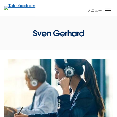
メ
イ
メニュー
ン
コ
ン
Sven Gerhard
テ
ン
ツ
に
移
動