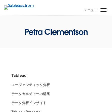
メ
イ
メニュー
ン
コ
ン
Petra Clementson
テ
ン
ツ
に
移
動
Tableau
エージェンティック分析
データカルチャーの構築
データ分析インサイト
Tableau Research