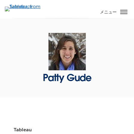
メ
イ
メニュー
ン
コ
ン
テ
ン
ツ
に
移
Patty Gude
動
Tableau