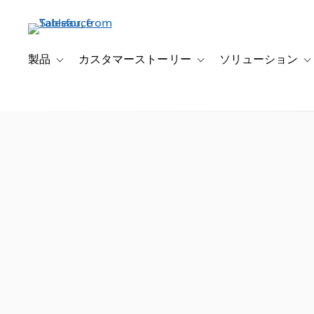
メ
イ
ン
コ
製品
カスタマーストーリー
ソリューション
Toggle sub-navigation for 製品
Toggle sub-navigation
T
ン
テ
ン
ツ
に
移
動