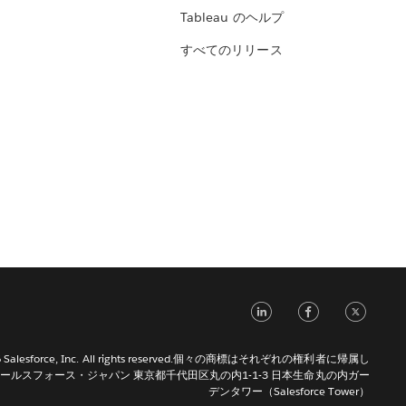
Tableau のヘルプ
すべてのリリース
LinkedIn
Face
Tw
026 Salesforce, Inc. All rights reserved.個々の商標はそれぞれの権利者に帰属し
ールスフォース・ジャパン 東京都千代田区丸の内1-1-3 日本生命丸の内ガー
デンタワー（Salesforce Tower）