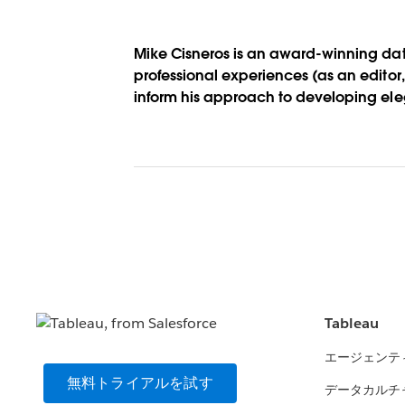
Mike Cisneros is an award-winning data 
professional experiences (as an editor
inform his approach to developing eleg
Tableau
エージェンテ
無料トライアルを試す
データカルチ