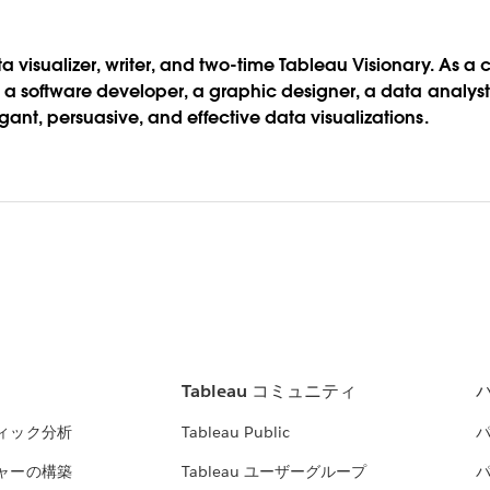
visualizer, writer, and two-time Tableau Visionary. As a c
, a software developer, a graphic designer, a data analys
ant, persuasive, and effective data visualizations.
Tableau コミュニティ
ィック分析
Tableau Public
ャーの構築
Tableau ユーザーグループ