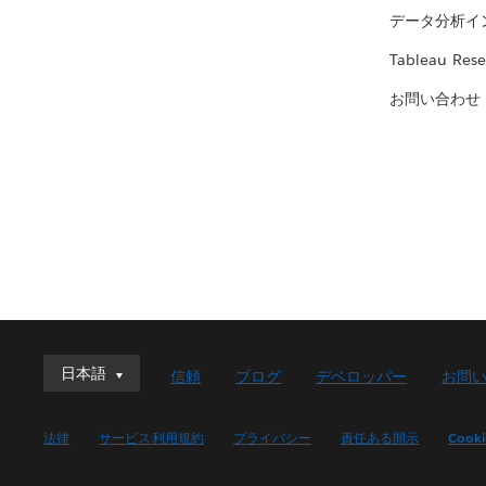
データ分析イ
Tableau Rese
お問い合わせ
日本語
日本語
信頼
ブログ
デベロッパー
お問
Deutsch
English (UK)
法律
サービス利用規約
プライバシー
責任ある開示
Cook
English (US)