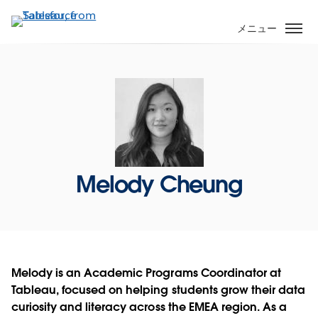
メ
イ
メニュー
ン
コ
ン
テ
ン
ツ
に
移
Melody Cheung
動
Melody is an Academic Programs Coordinator at
Tableau, focused on helping students grow their data
curiosity and literacy across the EMEA region. As a