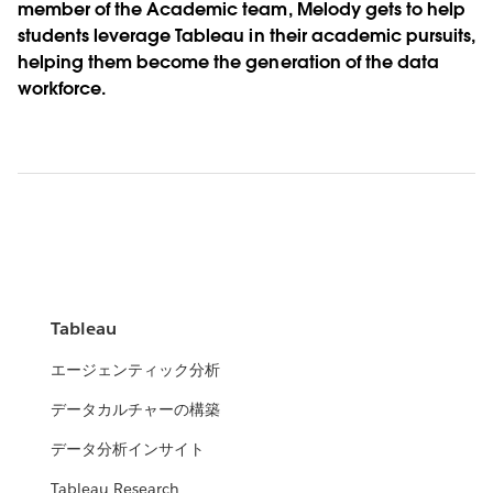
member of the Academic team, Melody gets to help
students leverage Tableau in their academic pursuits,
helping them become the generation of the data
workforce.
Tableau
エージェンティック分析
データカルチャーの構築
データ分析インサイト
Tableau Research