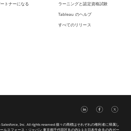
パートナーになる
ラーニングと認定資格試験
Tableau のヘルプ
すべてのリリース
LinkedIn
Face
Tw
026 Salesforce, Inc. All rights reserved.個々の商標はそれぞれの権利者に帰属し
ールスフォース・ジャパン 東京都千代田区丸の内1-1-3 日本生命丸の内ガー