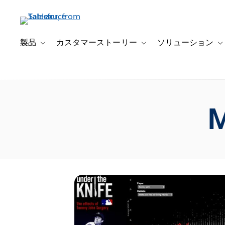
メ
イ
ン
コ
製品
カスタマーストーリー
ソリューション
Toggle sub-navigation for 製品
Toggle sub-navigation
T
ン
テ
ン
ツ
に
M
移
動