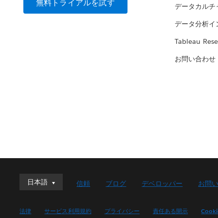
無料トライアルを試す
データカルチ
データ分析イ
Tableau Rese
お問い合わせ
日本語
日本語
信頼
ブログ
デベロッパー
お問
Deutsch
English (UK)
法律
サービス利用規約
プライバシー
責任ある開示
Cook