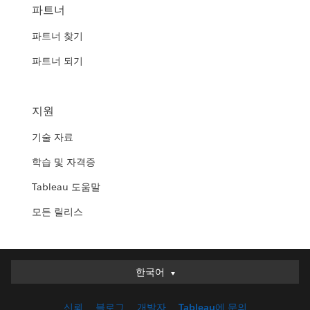
파트너
파트너 찾기
파트너 되기
지원
기술 자료
학습 및 자격증
Tableau 도움말
모든 릴리스
한국어
한국어
Deutsch
신뢰
블로그
개발자
Tableau에 문의
English (UK)