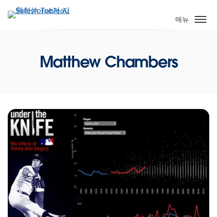
주
요
메뉴
콘
텐
츠
Matthew Chambers
로
건
너
뛰
기