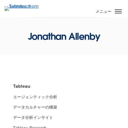
メ
イ
メニュー
ン
コ
ン
Jonathan Allenby
テ
ン
ツ
に
移
動
Tableau
エージェンティック分析
データカルチャーの構築
データ分析インサイト
Tableau Research