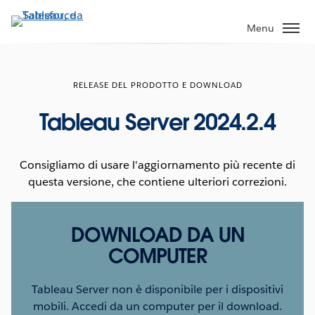
Passa
a
Menu
contenuto
principale
RELEASE DEL PRODOTTO E DOWNLOAD
Tableau Server 2024.2.4
Consigliamo di usare l'aggiornamento più recente di
questa versione, che contiene ulteriori correzioni.
DOWNLOAD DA UN
COMPUTER
Tableau Server non è disponibile per i dispositivi
mobili. Accedi da un computer per il download.