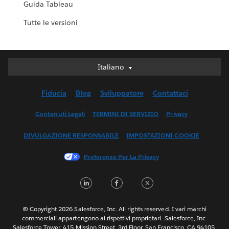
Guida Tableau
Tutte le versioni
Italiano
Italiano
Deutsch
Fiducia
Blog
Sviluppatore
Contattaci
English (UK)
English (US)
Contenuti Legali
TERMINI DI SERVIZIO
Privacy
Español
DIVULGAZIONE RESPONSABILE
IMPOSTAZIONI COOKIE
Français (Canada)
Français (France)
Preferenze Per La Privacy
日本語
L
F
T
한국어
i
a
w
Nederlands
n
c
i
Português
© Copyright 2026 Salesforce, Inc. All rights reserved. I vari marchi
commerciali appartengono ai rispettivi proprietari. Salesforce, Inc.
k
e
t
Svenska
Salesforce Tower, 415 Mission Street, 3rd Floor, San Francisco, CA 94105,