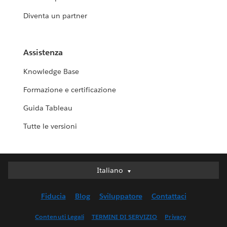
Diventa un partner
Assistenza
Knowledge Base
Formazione e certificazione
Guida Tableau
Tutte le versioni
Italiano
Italiano
Deutsch
Fiducia
Blog
Sviluppatore
Contattaci
English (UK)
English (US)
Contenuti Legali
TERMINI DI SERVIZIO
Privacy
Español