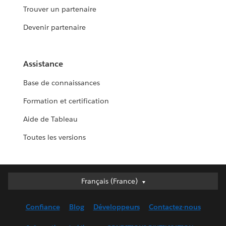
Trouver un partenaire
Devenir partenaire
Assistance
Base de connaissances
Formation et certification
Aide de Tableau
Toutes les versions
Français (France)
Français (France)
Deutsch
Confiance
Blog
Développeurs
Contactez-nous
English (UK)
English (US)