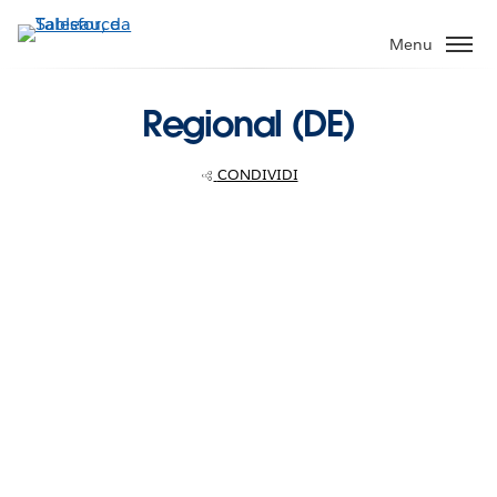
Passa
a
Menu
contenuto
principale
Regional (DE)
CONDIVIDI