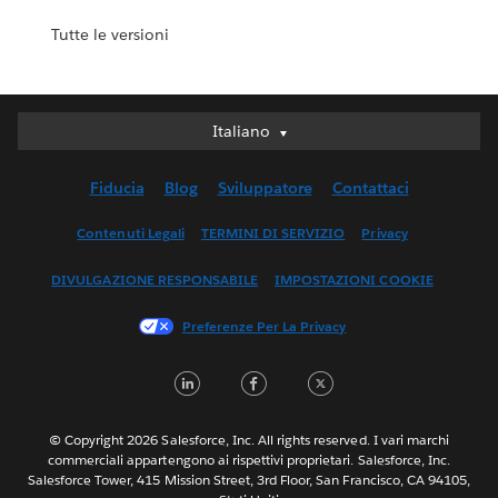
Tutte le versioni
Italiano
Italiano
Deutsch
Fiducia
Blog
Sviluppatore
Contattaci
English (UK)
English (US)
Contenuti Legali
TERMINI DI SERVIZIO
Privacy
Español
DIVULGAZIONE RESPONSABILE
IMPOSTAZIONI COOKIE
Français (Canada)
Français (France)
Preferenze Per La Privacy
日本語
LinkedIn
Facebook
Twitter
한국어
Nederlands
Português
© Copyright 2026 Salesforce, Inc. All rights reserved. I vari marchi
commerciali appartengono ai rispettivi proprietari. Salesforce, Inc.
Svenska
Salesforce Tower, 415 Mission Street, 3rd Floor, San Francisco, CA 94105,