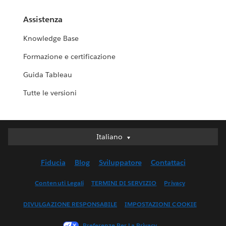
Assistenza
Knowledge Base
Formazione e certificazione
Guida Tableau
Tutte le versioni
Italiano
Italiano
Deutsch
Fiducia
Blog
Sviluppatore
Contattaci
English (UK)
English (US)
Contenuti Legali
TERMINI DI SERVIZIO
Privacy
Español
DIVULGAZIONE RESPONSABILE
IMPOSTAZIONI COOKIE
Français (Canada)
Français (France)
Preferenze Per La Privacy