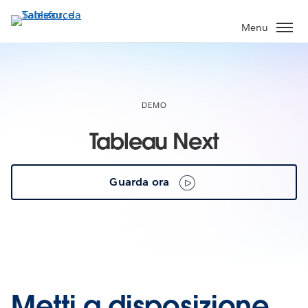
Passa
a
Menu
contenuto
principale
DEMO
Tableau Next
Guarda ora
Metti a disposizione