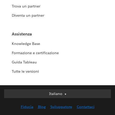
Trova un partner
Diventa un partner
Assistenza
Knowledge Base
Formazione e certificazione
Guida Tableau
Tutte le versioni
Italiano
Italiano
Deutsch
Fiducia
Blog
Sviluppatore
Contattaci
English (UK)
English (US)