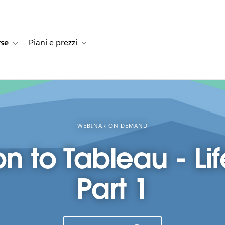
rse
Piani e prezzi
e dei clienti
navigation for Soluzioni
Toggle sub-navigation for Risorse
Toggle sub-navigation for Piani e prezzi
WEBINAR ON-DEMAND
on to Tableau - Li
Part 1