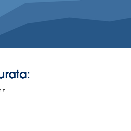
urata:
min